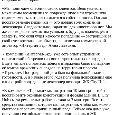
«Мы понимаем опасения своих клиентов. Ведь уже есть
механизмы возмещения за поврежденную или утраченную
недвижимость, которая находится в собственности. Однако
восстановление первички — это добрая воля компании-
девелопера. Следовательно, гарантии для инвесторов нет. Мы
же своим решением хотим успокоить будущих владельцев и
заверить, что если будет какое-то попадание — застройщик за
свой счет восстановит объект», — отметила коммерческий
директор «Интергал-Буд» Анна Лаевская.
У компании «Интергал-Буд» уже есть опыт устранения
последствий обстрелов на своих строительных площадках.
Еще в начале полномасштабного вторжения было попадание
обломков вражеских снарядов на территории проекта
«Теремки». Пострадавший дом был на финальной стадии
готовности. А в начале этого года получила повреждения еще
одна стройплощадка, где девелопер возводит ЖК City Hub.
«В комплексе «Теремки» мы потратили 19 млн грн, чтобы
восстановить оконные конструкции и фасады здания. В City
Hub смета ремонтных работ составила 3 млн. грн. Все это
средства компании, которые мы потратили, чтобы как можно
быстрее исправить причиненный вред. Сейчас оба дома уже
получили сертификат готовности, один из них, в ЖК