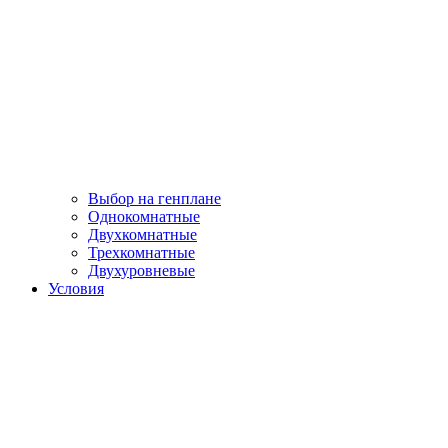
Выбор на генплане
Однокомнатные
Двухкомнатные
Трехкомнатные
Двухуровневые
Условия