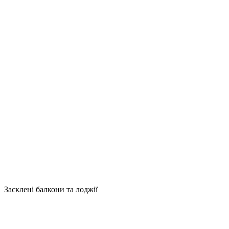
Засклені балкони та лоджії