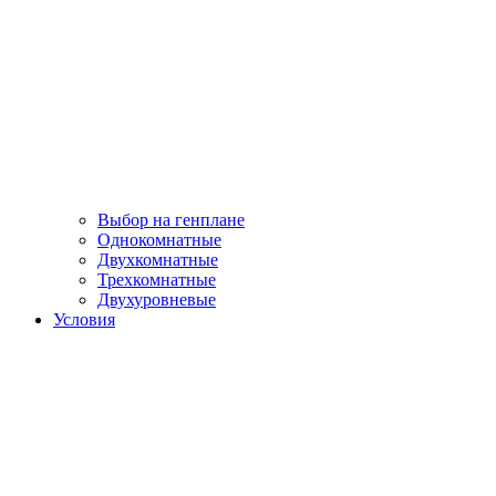
Выбор на генплане
Однокомнатные
Двухкомнатные
Трехкомнатные
Двухуровневые
Условия