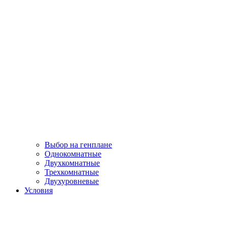
Выбор на генплане
Однокомнатные
Двухкомнатные
Трехкомнатные
Двухуровневые
Условия