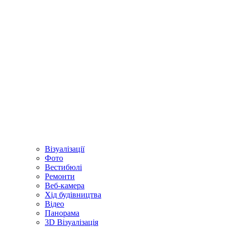
Візуалізації
Фото
Вестибюлі
Ремонти
Веб-камера
Хід будівництва
Відео
Панорама
3D Візуалізація