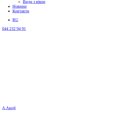
Види з вікон
Новини
Контакти
RU
044 232 94 91
A
Акції