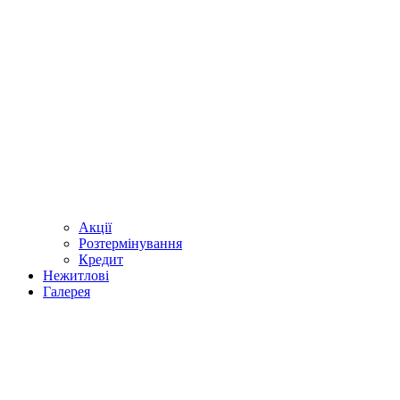
Акції
Розтермінування
Кредит
Нежитлові
Галерея